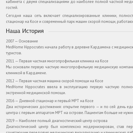
кабинета с двумя специализациями до наиболее полной частной меди
гостей.
Сегодня наша сеть включает специализированные клиники, полнос
стационар на Косе и современный парк машин скорой помощи, работаю
2007 — Основание
MedHome Hippocrates начала работу в деревне Кардамена с медицинск
туристов.
2011 — Первая частная многопрофильная клиника на Косе
Мы основали первую частную многопрофильную медицинскую компанию 
клиникой в Кардамене.
2012 — Первая частная машина скорой помощи на Косе
MedHome Hippocrates ввела в эксплуатацию первую частную полно
экстренной медицинской помощи.
2016 — Дневной стационар и первый МРТ на Косе
Два исторических достижения: открытие первого — и по сей день еди
центра с первым аппаратом МРТ на острове. Пациентам больше не нуж
2019 — Наиболее полный диагностический центр острова
Диагностический центр был комплексно модернизирован, став п
сочетающим передовую медицинскую визуализацию и клиническую ла